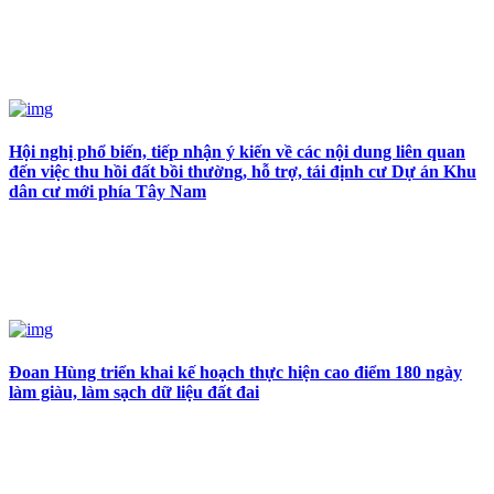
Hội nghị phổ biến, tiếp nhận ý kiến về các nội dung liên quan
đến việc thu hồi đất bồi thường, hỗ trợ, tái định cư Dự án Khu
dân cư mới phía Tây Nam
Đoan Hùng triển khai kế hoạch thực hiện cao điểm 180 ngày
làm giàu, làm sạch dữ liệu đất đai