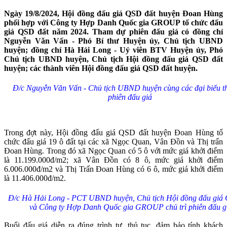
Ngày 19/8/2024, Hội đồng đấu giá QSD đất huyện Đoan Hùng
phối hợp với Công ty Hợp Danh Quốc gia GROUP tổ chức đấu
giá QSD đất năm 2024. Tham dự phiên đấu giá có đồng chí
Nguyễn Văn Vấn - Phó Bí thư Huyện ủy, Chủ tịch UBND
huyện; đồng chí Hà Hải Long - Uỷ viên BTV Huyện ủy, Phó
Chủ tịch UBND huyện, Chủ tịch Hội đồng đấu giá QSD đất
huyện; các thành viên Hội đồng đấu giá QSD đất huyện.
Đ/c Nguyễn Văn Vấn - Chủ tịch UBND huyện cùng các đại biểu 
phiên đấu giá
Trong đợt này, Hội đồng đấu giá QSD đất huyện Đoan Hùng tổ
chức đấu giá 19 ô đất tại các xã Ngọc Quan, Vân Đồn và Thị trấn
Đoan Hùng. Trong đó xã Ngọc Quan có 5 ô với mức giá khởi điểm
là 11.199.000đ/m2; xã Vân Đồn có 8 ô, mức giá khởi điểm
6.006.000đ/m2 và Thị Trấn Đoan Hùng có 6 ô, mức giá khởi điểm
là 11.406.000đ/m2.
Đ/c Hà Hải Long - PCT UBND huyện, Chủ tịch Hội đồng đấu giá
và Công ty Hợp Danh Quốc gia GROUP chủ trì phiên đấu g
Buổi đấu giá diễn ra đúng trình tự, thủ tục, đảm bảo tính khách