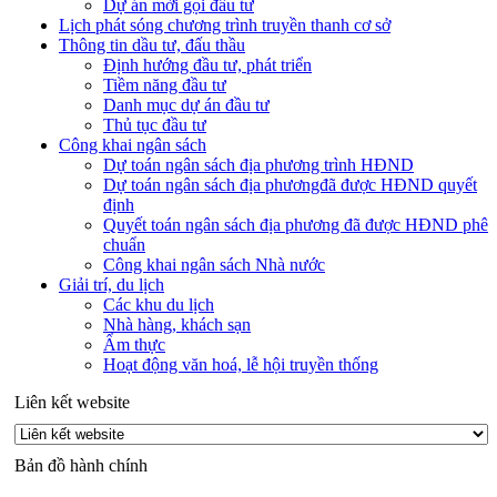
Dự án mời gọi đầu tư
Lịch phát sóng chương trình truyền thanh cơ sở
Thông tin dầu tư, đấu thầu
Định hướng đầu tư, phát triển
Tiềm năng đầu tư
Danh mục dự án đầu tư
Thủ tục đầu tư
Công khai ngân sách
Dự toán ngân sách địa phương trình HĐND
Dự toán ngân sách địa phươngđã được HĐND quyết
định
Quyết toán ngân sách địa phương đã được HĐND phê
chuẩn
Công khai ngân sách Nhà nước
Giải trí, du lịch
Các khu du lịch
Nhà hàng, khách sạn
Ẩm thực
Hoạt động văn hoá, lễ hội truyền thống
Liên kết website
Bản đồ hành chính