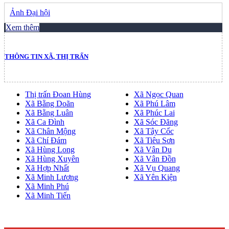
Ảnh Đại hội
Xem thêm
THÔNG TIN XÃ, THỊ TRẤN
Thị trấn Đoan Hùng
Xã Ngọc Quan
Xã Bằng Doãn
Xã Phú Lâm
Xã Bằng Luân
Xã Phúc Lai
Xã Ca Đình
Xã Sóc Đăng
Xã Chân Mộng
Xã Tây Cốc
Xã Chí Đám
Xã Tiêu Sơn
Xã Hùng Long
Xã Vân Du
Xã Hùng Xuyên
Xã Vân Đồn
Xã Hợp Nhất
Xã Vụ Quang
Xã Minh Lương
Xã Yên Kiện
Xã Minh Phú
Xã Minh Tiến