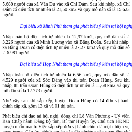
5.688 người của xã Vân Du vào xã Chí Đám. Sau khi nhập, xã Chí
Đám có diện tích tự nhiên là 21,50 km2 và quy mô dân số là 15.623
người.
Đại biểu xã Minh Phú tham gia phát biểu ý kiến tại hội ngh
Nhập toàn bộ diện tích tự nhiên là 12,97 km2, quy mô dân số là
3.226 người của xã Minh Lương vào xã Bằng Doãn. Sau khi nhập,
xã Bằng Doãn có diện tích tự nhiên là 27,27 km2 và quy mô dân số
là 6.981 người.
Đại biểu xã Hợp Nhất tham gia phát biểu ý kiến tại hội ngh
Nhập toàn bộ diện tích tự nhiên là 6,56 km2, quy mô dân số là
4.529 người của xã Sóc Đăng vào thị trấn Đoan Hùng. Sau khi
nhập, thị trấn Đoan Hùng có diện tích tự nhiên là 11,68 km2 và quy
mô dân số là 12.773 người.
Như vậy sau khi sắp xếp, huyện Đoan Hùng có 14 đơn vị hành
chính cấp xã, gồm 13 xã và 01 thị trấn.
Phát biểu chỉ đạo tại hội nghị, đồng chí Lê Văn Phượng - Uỷ viên
Ban Chấp hành Đảng bộ tỉnh, Bí thư Huyện ủy, Chủ tịch HĐND
huyện nhấn mạnh: Việc sắp xếp đơn vị hành chính là một nhiệm vụ
quan trọng. Cấp ủy, chính quyền các địa phương cần quan tâm chỉ