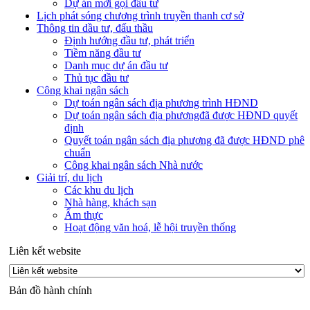
Dự án mời gọi đầu tư
Lịch phát sóng chương trình truyền thanh cơ sở
Thông tin dầu tư, đấu thầu
Định hướng đầu tư, phát triển
Tiềm năng đầu tư
Danh mục dự án đầu tư
Thủ tục đầu tư
Công khai ngân sách
Dự toán ngân sách địa phương trình HĐND
Dự toán ngân sách địa phươngđã được HĐND quyết
định
Quyết toán ngân sách địa phương đã được HĐND phê
chuẩn
Công khai ngân sách Nhà nước
Giải trí, du lịch
Các khu du lịch
Nhà hàng, khách sạn
Ẩm thực
Hoạt động văn hoá, lễ hội truyền thống
Liên kết website
Bản đồ hành chính