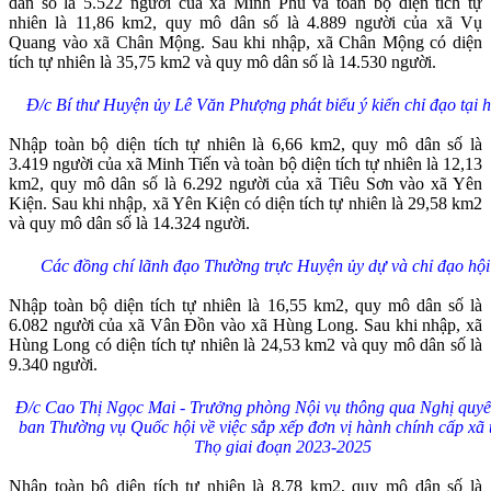
dân số là 5.522 người của xã Minh Phú và toàn bộ diện tích tự
nhiên là 11,86 km2, quy mô dân số là 4.889 người của xã Vụ
Quang vào xã Chân Mộng. Sau khi nhập, xã Chân Mộng có diện
tích tự nhiên là 35,75 km2 và quy mô dân số là 14.530 người.
Đ/c Bí thư Huyện ủy Lê Văn Phượng phát biểu ý kiến chỉ đạo tại h
Nhập toàn bộ diện tích tự nhiên là 6,66 km2, quy mô dân số là
3.419 người của xã Minh Tiến và toàn bộ diện tích tự nhiên là 12,13
km2, quy mô dân số là 6.292 người của xã Tiêu Sơn vào xã Yên
Kiện. Sau khi nhập, xã Yên Kiện có diện tích tự nhiên là 29,58 km2
và quy mô dân số là 14.324 người.
Các đồng chí lãnh đạo Thường trực Huyện ủy dự và chỉ đạo hội
Nhập toàn bộ diện tích tự nhiên là 16,55 km2, quy mô dân số là
6.082 người của xã Vân Đồn vào xã Hùng Long. Sau khi nhập, xã
Hùng Long có diện tích tự nhiên là 24,53 km2 và quy mô dân số là
9.340 người.
Đ/c Cao Thị Ngọc Mai - Trưởng phòng Nội vụ thông qua Nghị quyế
ban Thường vụ Quốc hội về việc sắp xếp đơn vị hành chính cấp xã 
Thọ giai đoạn 2023-2025
Nhập toàn bộ diện tích tự nhiên là 8,78 km2, quy mô dân số là