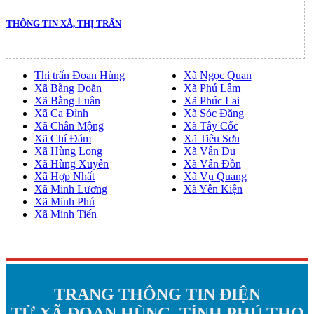
THÔNG TIN XÃ, THỊ TRẤN
Thị trấn Đoan Hùng
Xã Ngọc Quan
Xã Bằng Doãn
Xã Phú Lâm
Xã Bằng Luân
Xã Phúc Lai
Xã Ca Đình
Xã Sóc Đăng
Xã Chân Mộng
Xã Tây Cốc
Xã Chí Đám
Xã Tiêu Sơn
Xã Hùng Long
Xã Vân Du
Xã Hùng Xuyên
Xã Vân Đồn
Xã Hợp Nhất
Xã Vụ Quang
Xã Minh Lương
Xã Yên Kiện
Xã Minh Phú
Xã Minh Tiến
TRANG THÔNG TIN ĐIỆN
TỬ XÃ ĐOAN HÙNG, TỈNH PHÚ THỌ