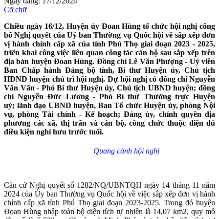
Ngày đăng: 17/12/2024
Cỡ chữ
Chiều ngày 16/12, Huyện ủy Đoan Hùng tổ chức hội nghị công
bố Nghị quyết
của Uỷ ban Thường vụ Quốc hội về sắp xếp đơn
vị hành chính cấp xã của tỉnh Phú Thọ giai đoạn 2023 - 2025,
triển khai công việc liên quan công tác cán bộ sau sắp xếp trên
địa bàn huyện Đoan Hùng. Đồng chí Lê Văn Phượng - Uỷ viên
Ban Chấp hành Đảng bộ tỉnh, Bí thư Huyện ủy, Chủ tịch
HĐND huyện chủ trì hội nghị. Dự hội nghị có đồng chí Nguyễn
Văn Vấn - Phó Bí thư Huyện ủy, Chủ tịch UBND huyện; đồng
chí Nguyễn Đức Lương - Phó Bí thư Thường trực Huyện
uỷ; lãnh đạo UBND huyện, Ban Tổ chức Huyện ủy, phòng Nội
vụ, phòng Tài chính - Kế hoạch; Đảng ủy, chính quyền địa
phương các xã, thị trấn và cán bộ, công chức thuộc diện đủ
điều kiện nghỉ hưu trước tuổi.
Quang cảnh hội nghị
Căn cứ Nghị quyết số 1282/NQ/UBNTQH ngày 14 tháng 11 năm
2024 của Ủy ban Thường vụ Quốc hội về việc sắp xếp đơn vị hành
chính cấp xã tỉnh Phú Thọ giai đoạn 2023-2025. Trong đó huyện
Đoan Hùng nhập toàn bộ diện tích tự nhiên là 14,07 km2, quy mô