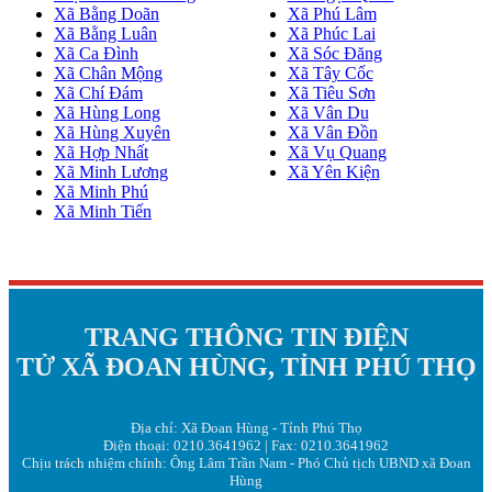
Xã Bằng Doãn
Xã Phú Lâm
Xã Bằng Luân
Xã Phúc Lai
Xã Ca Đình
Xã Sóc Đăng
Xã Chân Mộng
Xã Tây Cốc
Xã Chí Đám
Xã Tiêu Sơn
Xã Hùng Long
Xã Vân Du
Xã Hùng Xuyên
Xã Vân Đồn
Xã Hợp Nhất
Xã Vụ Quang
Xã Minh Lương
Xã Yên Kiện
Xã Minh Phú
Xã Minh Tiến
TRANG THÔNG TIN ĐIỆN
TỬ XÃ ĐOAN HÙNG, TỈNH PHÚ THỌ
Địa chỉ: Xã Đoan Hùng - Tỉnh Phú Thọ
Điện thoại: 0210.3641962 | Fax: 0210.3641962
Chịu trách nhiệm chính: Ông Lâm Trần Nam - Phó Chủ tịch UBND xã Đoan
Hùng