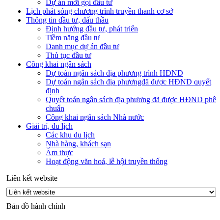
Dự án mời gọi đầu tư
Lịch phát sóng chương trình truyền thanh cơ sở
Thông tin dầu tư, đấu thầu
Định hướng đầu tư, phát triển
Tiềm năng đầu tư
Danh mục dự án đầu tư
Thủ tục đầu tư
Công khai ngân sách
Dự toán ngân sách địa phương trình HĐND
Dự toán ngân sách địa phươngđã được HĐND quyết
định
Quyết toán ngân sách địa phương đã được HĐND phê
chuẩn
Công khai ngân sách Nhà nước
Giải trí, du lịch
Các khu du lịch
Nhà hàng, khách sạn
Ẩm thực
Hoạt động văn hoá, lễ hội truyền thống
Liên kết website
Bản đồ hành chính