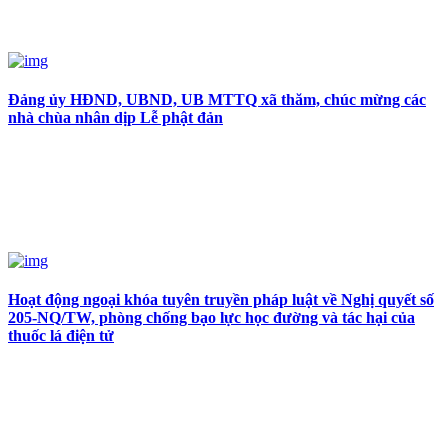
Đảng ủy HĐND, UBND, UB MTTQ xã thăm, chúc mừng các
nhà chùa nhân dịp Lễ phật đản
Hoạt động ngoại khóa tuyên truyền pháp luật về Nghị quyết số
205-NQ/TW, phòng chống bạo lực học đường và tác hại của
thuốc lá điện tử