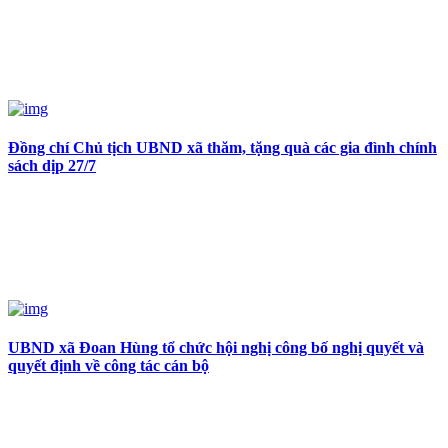
Đồng chí Chủ tịch UBND xã thăm, tặng quà các gia đình chính
sách dịp 27/7
UBND xã Đoan Hùng tổ chức hội nghị công bố nghị quyết và
quyết định về công tác cán bộ