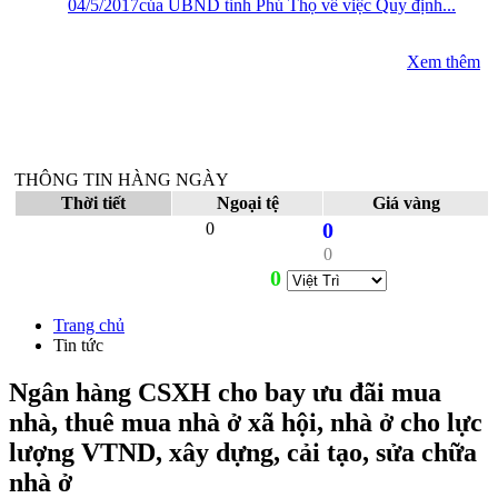
04/5/2017của UBND tỉnh Phú Thọ về việc Quy định...
Xem thêm
THÔNG TIN HÀNG NGÀY
Thời tiết
Ngoại tệ
Giá vàng
0
0
0
0
Trang chủ
Tin tức
Ngân hàng CSXH cho bay ưu đãi mua
nhà, thuê mua nhà ở xã hội, nhà ở cho lực
lượng VTND, xây dựng, cải tạo, sửa chữa
nhà ở