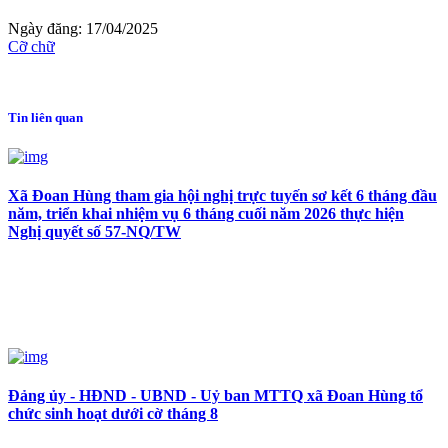
Ngày đăng: 17/04/2025
Cỡ chữ
Tin liên quan
Xã Đoan Hùng tham gia hội nghị trực tuyến sơ kết 6 tháng đầu
năm, triển khai nhiệm vụ 6 tháng cuối năm 2026 thực hiện
Nghị quyết số 57-NQ/TW
Đảng ủy - HĐND - UBND - Uỷ ban MTTQ xã Đoan Hùng tổ
chức sinh hoạt dưới cờ tháng 8