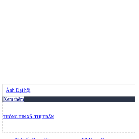
Ảnh Đại hội
Xem thêm
THÔNG TIN XÃ, THỊ TRẤN