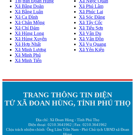
Thị trấn Đoan Hùng
Xã Ngọc Quan
Xã Bằng Doãn
Xã Phú Lâm
Xã Bằng Luân
Xã Phúc Lai
Xã Ca Đình
Xã Sóc Đăng
Xã Chân Mộng
Xã Tây Cốc
Xã Chí Đám
Xã Tiêu Sơn
Xã Hùng Long
Xã Vân Du
Xã Hùng Xuyên
Xã Vân Đồn
Xã Hợp Nhất
Xã Vụ Quang
Xã Minh Lương
Xã Yên Kiện
Xã Minh Phú
Xã Minh Tiến
TRANG THÔNG TIN ĐIỆN
TỬ XÃ ĐOAN HÙNG, TỈNH PHÚ THỌ
Địa chỉ: Xã Đoan Hùng - Tỉnh Phú Thọ
Điện thoại: 0210.3641962 | Fax: 0210.3641962
Chịu trách nhiệm chính: Ông Lâm Trần Nam - Phó Chủ tịch UBND xã Đoan
Hùng