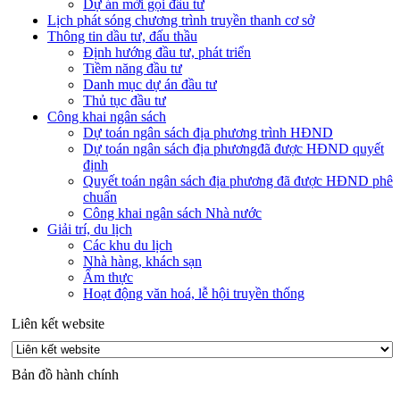
Dự án mời gọi đầu tư
Lịch phát sóng chương trình truyền thanh cơ sở
Thông tin dầu tư, đấu thầu
Định hướng đầu tư, phát triển
Tiềm năng đầu tư
Danh mục dự án đầu tư
Thủ tục đầu tư
Công khai ngân sách
Dự toán ngân sách địa phương trình HĐND
Dự toán ngân sách địa phươngđã được HĐND quyết
định
Quyết toán ngân sách địa phương đã được HĐND phê
chuẩn
Công khai ngân sách Nhà nước
Giải trí, du lịch
Các khu du lịch
Nhà hàng, khách sạn
Ẩm thực
Hoạt động văn hoá, lễ hội truyền thống
Liên kết website
Bản đồ hành chính