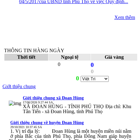
04/5/2017của UBND tỉnh Phú Thọ về việc Quy định...
Xem thêm
THÔNG TIN HÀNG NGÀY
Thời tiết
Ngoại tệ
Giá vàng
0
0
0
0
Giới thiệu chung
Giới thiệu chung xã Đoan Hùng
17/06/2026 9:27:44 SA
XÃ ĐOAN HÙNG - TỈNH PHÚ THỌ Địa chỉ: Khu
Tân Tiến - xã Đoan Hùng, tỉnh Phú Thọ
Giới thiệu chung về huyện Đoan Hùng
29/10/2021 10:37:45 SA
1. Vị trí địa lý: Đoan Hùng là một huyện miền núi nằm
ở phía Bắc của tỉnh Phú Thọ, phía Đông Nam giáp huyện