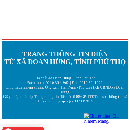
TRANG THÔNG TIN ĐIỆN
TỬ XÃ ĐOAN HÙNG, TỈNH PHÚ THỌ
Địa chỉ: Xã Đoan Hùng - Tỉnh Phú Thọ
Điện thoại: 0210.3641962 | Fax: 0210.3641962
Chịu trách nhiệm chính: Ông Lâm Trần Nam - Phó Chủ tịch UBND xã Đoan
Hùng
Giấy phép thiết lập Trang thông tin điện tử số 08/GP-TTĐT do sở Thông tin và
Truyền thông cấp ngày 11/08/2015