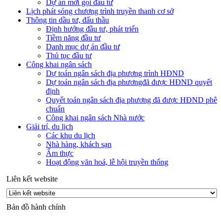
Dự án mời gọi đầu tư
Lịch phát sóng chương trình truyền thanh cơ sở
Thông tin dầu tư, đấu thầu
Định hướng đầu tư, phát triển
Tiềm năng đầu tư
Danh mục dự án đầu tư
Thủ tục đầu tư
Công khai ngân sách
Dự toán ngân sách địa phương trình HĐND
Dự toán ngân sách địa phươngđã được HĐND quyết
định
Quyết toán ngân sách địa phương đã được HĐND phê
chuẩn
Công khai ngân sách Nhà nước
Giải trí, du lịch
Các khu du lịch
Nhà hàng, khách sạn
Ẩm thực
Hoạt động văn hoá, lễ hội truyền thống
Liên kết website
Bản đồ hành chính