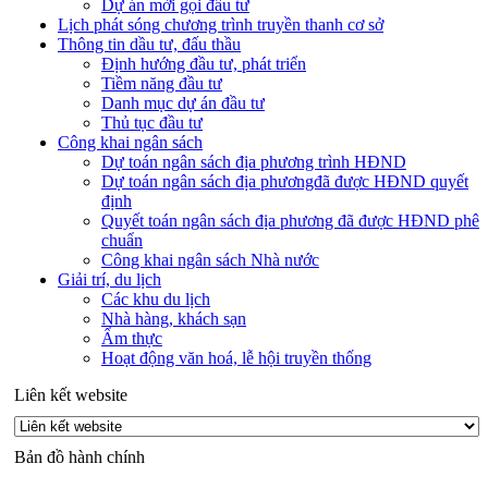
Dự án mời gọi đầu tư
Lịch phát sóng chương trình truyền thanh cơ sở
Thông tin dầu tư, đấu thầu
Định hướng đầu tư, phát triển
Tiềm năng đầu tư
Danh mục dự án đầu tư
Thủ tục đầu tư
Công khai ngân sách
Dự toán ngân sách địa phương trình HĐND
Dự toán ngân sách địa phươngđã được HĐND quyết
định
Quyết toán ngân sách địa phương đã được HĐND phê
chuẩn
Công khai ngân sách Nhà nước
Giải trí, du lịch
Các khu du lịch
Nhà hàng, khách sạn
Ẩm thực
Hoạt động văn hoá, lễ hội truyền thống
Liên kết website
Bản đồ hành chính