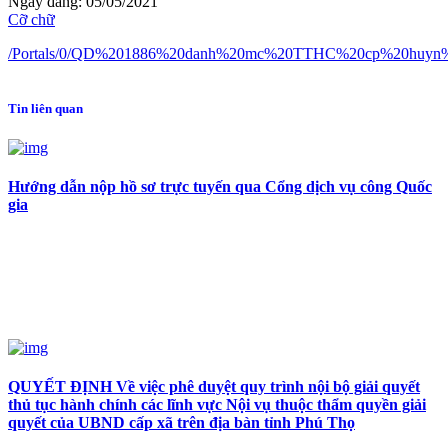
Ngày đăng: 05/05/2021
Cỡ chữ
/Portals/0/QD%201886%20danh%20mc%20TTHC%20cp%20huyn%
Tin liên quan
Hướng dẫn nộp hồ sơ trực tuyến qua Cổng dịch vụ công Quốc
gia
QUYẾT ĐỊNH Về việc phê duyệt quy trình nội bộ giải quyết
thủ tục hành chính các lĩnh vực Nội vụ thuộc thẩm quyền giải
quyết của UBND cấp xã trên địa bàn tỉnh Phú Thọ