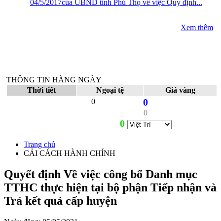
04/5/2017của UBND tỉnh Phú Thọ về việc Quy định...
Xem thêm
THÔNG TIN HÀNG NGÀY
Thời tiết
Ngoại tệ
Giá vàng
0
0
0
0
Trang chủ
CẢI CÁCH HÀNH CHÍNH
Quyết định Về việc công bố Danh mục
TTHC thực hiện tại bộ phận Tiếp nhận và
Trả kết quả cấp huyện