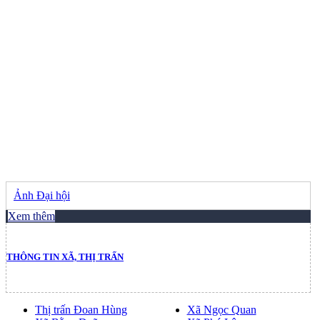
Ảnh Đại hội
Xem thêm
THÔNG TIN XÃ, THỊ TRẤN
Thị trấn Đoan Hùng
Xã Ngọc Quan