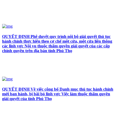
QUYẾT ĐỊNH Phê duyệt quy trình nội bộ giải quyết thủ tục
hành chính thực hiện theo cơ chế một cửa, một cửa liên thông
các lĩnh vực Nội vụ thuộc thẩm quyền giải quyết của các cấp
chính quyền trên địa bàn tỉnh Phú Thọ
QUYẾT ĐỊNH Về việc công bố Danh mục thủ tục hành chính
mới ban hành, bị bãi bỏ lĩnh vực Việc làm thuộc thẩm quyền
giải quyết của tỉnh Phú Thọ