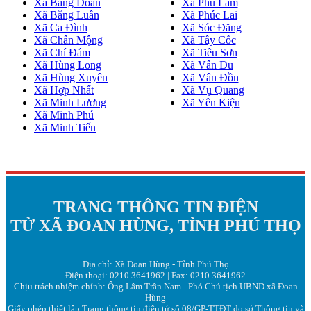
Xã Bằng Doãn
Xã Phú Lâm
Xã Bằng Luân
Xã Phúc Lai
Xã Ca Đình
Xã Sóc Đăng
Xã Chân Mộng
Xã Tây Cốc
Xã Chí Đám
Xã Tiêu Sơn
Xã Hùng Long
Xã Vân Du
Xã Hùng Xuyên
Xã Vân Đồn
Xã Hợp Nhất
Xã Vụ Quang
Xã Minh Lương
Xã Yên Kiện
Xã Minh Phú
Xã Minh Tiến
TRANG THÔNG TIN ĐIỆN
TỬ XÃ ĐOAN HÙNG, TỈNH PHÚ THỌ
Địa chỉ: Xã Đoan Hùng - Tỉnh Phú Thọ
Điện thoại: 0210.3641962 | Fax: 0210.3641962
Chịu trách nhiệm chính: Ông Lâm Trần Nam - Phó Chủ tịch UBND xã Đoan
Hùng
Giấy phép thiết lập Trang thông tin điện tử số 08/GP-TTĐT do sở Thông tin và