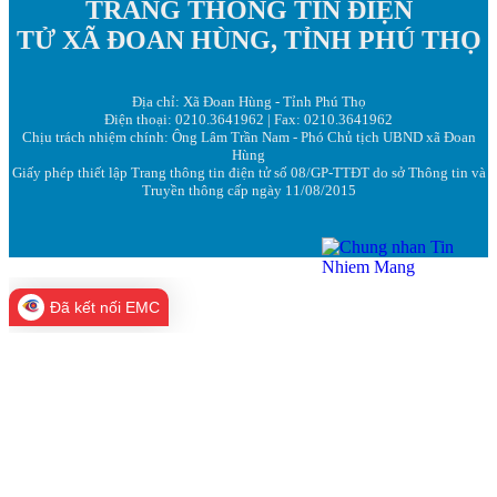
TRANG THÔNG TIN ĐIỆN
TỬ XÃ ĐOAN HÙNG, TỈNH PHÚ THỌ
Địa chỉ: Xã Đoan Hùng - Tỉnh Phú Thọ
Điện thoại: 0210.3641962 | Fax: 0210.3641962
Chịu trách nhiệm chính: Ông Lâm Trần Nam - Phó Chủ tịch UBND xã Đoan
Hùng
Giấy phép thiết lập Trang thông tin điện tử số 08/GP-TTĐT do sở Thông tin và
Truyền thông cấp ngày 11/08/2015
Đã kết nối EMC