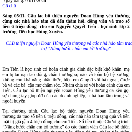
Ngày đăng: 05/11/2024
Cỡ chữ
Sáng 05/11, Câu lạc bộ thiện nguyện Đoan Hùng yêu thương
cùng các nhà hảo tâm đã đến thăm hỏi, động viên và trao số
tiền 6 triệu đồng cho em Nguyễn Quyết Tiến - học sinh lớp 2
trường Tiểu học Hùng Xuyên.
CLB thiện nguyện Đoan Hùng yêu thương và các nhà hảo tâm trao
trợ "Nâng bước chân em tới trường"
Em Tiến là học sinh có hoàn cảnh gia đình đặc biệt khó khăn, mẹ
em bị tai nạn lao động, chấn thương sọ não và toàn bộ hệ xương,
không còn khả năng nhận thức, hiện em đang ở với bà ngoại, được
bà và các bá, cậu mợ chăm sóc. Nhằm chia sẻ với hoàn cảnh của em
Tiến, Câu lạc bộ thiện nguyện Đoan Hùng yêu thương đã kêu gọi
sự chung tay giúp đỡ của các doanh nghiệp, nhà hảo tâm trong và
ngoài huyện.
Tại chương trình, Câu lạc bộ thiện nguyện Đoan Hùng yêu
thương đã trao số tiền 6 triệu đồng, các nhà hảo tâm tặng quà và tiền
mặt trị giá gần 4 triệu đồng cho em Tiến. Số tiền thuộc Chương trình
“Nâng bước chân em tới trường” do các thành viên Câu lạc bộ thiện