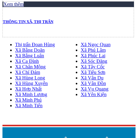
Xem thêm
THÔNG TIN XÃ, THỊ TRẤN
Thị trấn Đoan Hùng
Xã Ngọc Quan
Xã Bằng Doãn
Xã Phú Lâm
Xã Bằng Luân
Xã Phúc Lai
Xã Ca Đình
Xã Sóc Đăng
Xã Chân Mộng
Xã Tây Cốc
Xã Chí Đám
Xã Tiêu Sơn
Xã Hùng Long
Xã Vân Du
Xã Hùng Xuyên
Xã Vân Đồn
Xã Hợp Nhất
Xã Vụ Quang
Xã Minh Lương
Xã Yên Kiện
Xã Minh Phú
Xã Minh Tiến