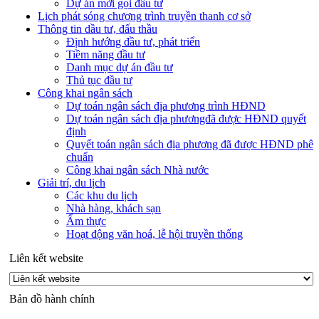
Dự án mời gọi đầu tư
Lịch phát sóng chương trình truyền thanh cơ sở
Thông tin dầu tư, đấu thầu
Định hướng đầu tư, phát triển
Tiềm năng đầu tư
Danh mục dự án đầu tư
Thủ tục đầu tư
Công khai ngân sách
Dự toán ngân sách địa phương trình HĐND
Dự toán ngân sách địa phươngđã được HĐND quyết
định
Quyết toán ngân sách địa phương đã được HĐND phê
chuẩn
Công khai ngân sách Nhà nước
Giải trí, du lịch
Các khu du lịch
Nhà hàng, khách sạn
Ẩm thực
Hoạt động văn hoá, lễ hội truyền thống
Liên kết website
Bản đồ hành chính