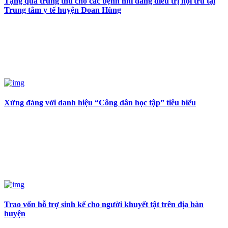
Tặng quà trung thu cho các bệnh nhi đang điều trị nội trú tại
Trung tâm y tế huyện Đoan Hùng
Xứng đáng với danh hiệu “Công dân học tập” tiêu biểu
Trao vốn hỗ trợ sinh kế cho người khuyết tật trên địa bàn
huyện