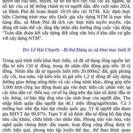
quyết liệt của tỉnh, huyện, sự hỗ trợ tích cực của các sở, ngành, sự
nỗ lực của cả hệ thống chính trị và người dân, đến cuối năm 2024,
xã Minh Phú đã hoàn thành 19/19 tiêu chí NTM. Xác định thực
hiện Chương trình mục tiêu Quốc gia xây dựng NTM là mục tiêu
hàng đầu, xã Minh Phú đã tích cực thực hiện tuyên truyền, vận
động tới toàn thể các tầng lớp nhân dân hưởng ứng cuộc vận động
“Toàn dân đoàn kết xây dựng đời sống văn hóa ở khu dân cư gắn
với xây dựng NTM”.
Đ/c Lê Hải Chuyền - Bí thư Đảng ủy xã khai mạc buổi lễ
Trong quá trình triển khai thực hiện, xã đã sử dụng tổng nguồn lực
đầu tư trên 150 tỷ đồng, trong đó nhân dân đóng góp trên 30 tỷ
đồng. Nhân dân đã tự nguyện hiến trên 20.000m2 đất, giải phóng
cây cối, hoa màu, vật kiến trúc trị giá trên 1,2 tỷ đồng để xây dựng
đường giao thông nông thôn và các công trình khác, đóng góp trên
3.000 lượt công lao động tham gia vào thực hiện các phần việc tại
các khu dân cư. Đến nay cơ sở hạ tầng trên địa bàn xã được đầu tư
xây dựng, cơ bản đáp ứng nhu cầu sinh hoạt của người dân. Thu
nhập bình quân đầu người đạt 46,1 triệu đồng/người/năm. Cả 3
trường học trên địa bàn đạt chuẩn quốc gia. Tỷ lệ người dân tham
gia BHYT đạt 90,97%. Trạm Y tế xã được đầu tư đồng bộ đáp ứng
nhu cầu khám, chữa bệnh cho nhân dân. Phong trào văn hóa, văn
nghệ quần chúng được đẩy mạnh, hoạt động cộng đồng được tổ
chức hiệu quả, phong trào tập luyện thể dục, thể thao được quan