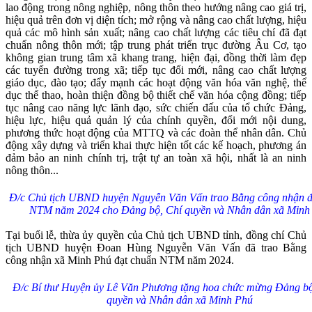
lao động trong nông nghiệp, nông thôn theo hướng nâng cao giá trị,
hiệu quả trên đơn vị diện tích; mở rộng và nâng cao chất lượng, hiệu
quả các mô hình sản xuất; nâng cao chất lượng các tiêu chí đã đạt
chuẩn nông thôn mới; tập trung phát triển trục đường Âu Cơ, tạo
không gian trung tâm xã khang trang, hiện đại, đồng thời làm đẹp
các tuyến đường trong xã; tiếp tục đổi mới, nâng cao chất lượng
giáo dục, đào tạo; đẩy mạnh các hoạt động văn hóa văn nghệ, thể
dục thể thao, hoàn thiện đồng bộ thiết chế văn hóa cộng đồng; tiếp
tục nâng cao năng lực lãnh đạo, sức chiến đấu của tổ chức Đảng,
hiệu lực, hiệu quả quản lý của chính quyền, đổi mới nội dung,
phương thức hoạt động của MTTQ và các đoàn thể nhân dân. Chủ
động xây dựng và triển khai thực hiện tốt các kế hoạch, phương án
đảm bảo an ninh chính trị, trật tự an toàn xã hội, nhất là an ninh
nông thôn...
Đ/c Chủ tịch UBND huyện Nguyễn Văn Vấn trao Bằng công nhận đ
NTM năm 2024 cho Đảng bộ, Chí quyền và Nhân dân xã Minh
Tại buổi lễ, thừa ủy quyền của Chủ tịch UBND tỉnh, đồng chí Chủ
tịch UBND huyện Đoan Hùng Nguyễn Văn Vấn đã trao Bằng
công nhận xã Minh Phú đạt chuẩn NTM năm 2024.
Đ/c Bí thư Huyện ủy Lê Văn Phương tặng hoa chức mừng Đảng bộ
quyền và Nhân dân xã Minh Phú