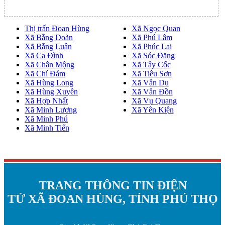
Thị trấn Đoan Hùng
Xã Ngọc Quan
Xã Bằng Doãn
Xã Phú Lâm
Xã Bằng Luân
Xã Phúc Lai
Xã Ca Đình
Xã Sóc Đăng
Xã Chân Mộng
Xã Tây Cốc
Xã Chí Đám
Xã Tiêu Sơn
Xã Hùng Long
Xã Vân Du
Xã Hùng Xuyên
Xã Vân Đồn
Xã Hợp Nhất
Xã Vụ Quang
Xã Minh Lương
Xã Yên Kiện
Xã Minh Phú
Xã Minh Tiến
TRANG THÔNG TIN ĐIỆN
TỬ XÃ ĐOAN HÙNG, TỈNH PHÚ THỌ