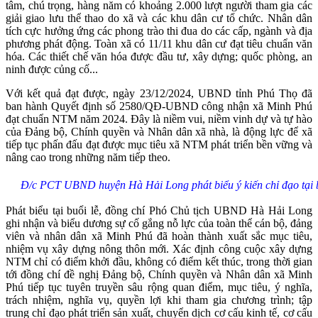
tâm, chú trọng, hàng năm có khoảng 2.000 lượt người tham gia các
giải giao lưu thể thao do xã và các khu dân cư tổ chức. Nhân dân
tích cực hưởng ứng các phong trào thi đua do các cấp, ngành và địa
phương phát động. Toàn xã có 11/11 khu dân cư đạt tiêu chuẩn văn
hóa. Các thiết chế văn hóa được đầu tư, xây dựng; quốc phòng, an
ninh được củng cố...
Với kết quả đạt được, ngày 23/12/2024, UBND tỉnh Phú Thọ đã
ban hành Quyết định số 2580/QĐ-UBND công nhận xã Minh Phú
đạt chuẩn NTM năm 2024. Đây là niềm vui, niềm vinh dự và tự hào
của Đảng bộ, Chính quyền và Nhân dân xã nhà, là động lực để xã
tiếp tục phấn đấu đạt được mục tiêu xã NTM phát triển bền vững và
nâng cao trong những năm tiếp theo.
Đ/c PCT UBND huyện Hà Hải Long phát biểu ý kiến chỉ đạo tại b
Phát biểu tại buổi lễ, đồng chí Phó Chủ tịch UBND Hà Hải Long
ghi nhận và biểu dương sự cố gắng nỗ lực của toàn thể cán bộ, đảng
viên và nhân dân xã Minh Phú đã hoàn thành xuất sắc mục tiêu,
nhiệm vụ xây dựng nông thôn mới. Xác định công cuộc xây dựng
NTM chỉ có điểm khởi đầu, không có điểm kết thúc, trong thời gian
tới đồng chí đề nghị Đảng bộ, Chính quyền và Nhân dân xã Minh
Phú tiếp tục tuyên truyền sâu rộng quan điểm, mục tiêu, ý nghĩa,
trách nhiệm, nghĩa vụ, quyền lợi khi tham gia chương trình; tập
trung chỉ đạo phát triển sản xuất, chuyển dịch cơ cấu kinh tế, cơ cấu