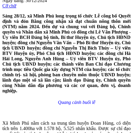
Ngày đăng: 30/12/2024
Cỡ chữ
Sáng 28/12, xã Minh Phú long trọng tổ chức Lễ công bố Quyết
định và đón Bằng công nhận xã đạt chuẩn nông thôn mới
(NTM) năm 2024. Đến dự và chung vui với Đảng bộ, Chính
quyền và Nhân dân xã Minh Phú có đồng chí Lê Văn Phượng -
Ủy viên BCH Đảng bộ tỉnh, Bí thư Huyện ủy, Chủ tịch HĐND
huyện; đồng chí Nguyễn Văn Vấn – Phó Bí thư Huyện ủy, Chủ
tịch UBND huyện; đồng chí Nguyễn Thị Bích Thủy – Uỷ viên
BTV Huyện ủy, Phó Chủ tịch HĐND huyện; các đồng chí Hà
Hải Long, Nguyễn Anh Hùng – Uỷ viên BTV Huyện ủy, Phó
Chủ tịch UBND huyện; các thành viên Ban Chỉ đạo Chương
trình mục tiêu Quốc gia xây dựng NTM của huyện; các tổ chức
chính trị- xã hội, phòng ban chuyên môn thuộc UBND huyện;
lãnh đạo một số xã lân cận; lãnh đạo Đảng ủy, Chính quyền
cùng Nhân dân địa phương và các cơ quan, đơn vị, doanh
nghiệp.
Quang cảnh buổi lễ
Xã Minh Phú nằm cách xa trung tâm huyện Đoan Hùng, có diện
tích trên 1.400ha với 1.578 hộ, 5.525 nhân khẩu. Được sự chỉ đạo