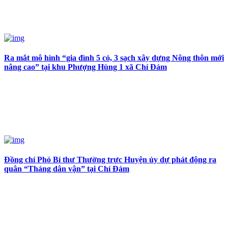
Ra mắt mô hình “gia đình 5 có, 3 sạch xây dựng Nông thôn mới
nâng cao” tại khu Phượng Hùng 1 xã Chí Đám
Đồng chí Phó Bí thư Thường trực Huyện ủy dự phát động ra
quân “Tháng dân vận” tại Chí Đám