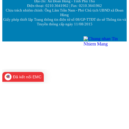
Địa chỉ: Xã Đoan Hùng - Tỉnh Phú Thọ
Điện thoại: 0210.3641962 | Fax: 0210.3641962
Chịu trách nhiệm chính: Ông Lâm Trần Nam - Phó Chủ tịch UBND xã Đoan
Hùng
Giấy phép thiết lập Trang thông tin điện tử số 08/GP-TTĐT do sở Thông tin và
Truyền thông cấp ngày 11/08/2015
Đã kết nối EMC