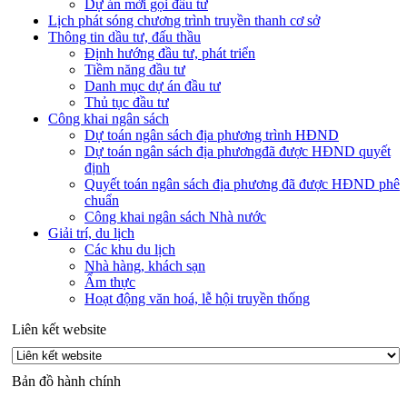
Dự án mời gọi đầu tư
Lịch phát sóng chương trình truyền thanh cơ sở
Thông tin dầu tư, đấu thầu
Định hướng đầu tư, phát triển
Tiềm năng đầu tư
Danh mục dự án đầu tư
Thủ tục đầu tư
Công khai ngân sách
Dự toán ngân sách địa phương trình HĐND
Dự toán ngân sách địa phươngđã được HĐND quyết
định
Quyết toán ngân sách địa phương đã được HĐND phê
chuẩn
Công khai ngân sách Nhà nước
Giải trí, du lịch
Các khu du lịch
Nhà hàng, khách sạn
Ẩm thực
Hoạt động văn hoá, lễ hội truyền thống
Liên kết website
Bản đồ hành chính