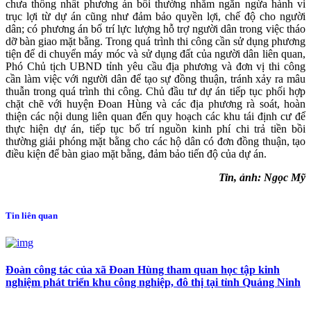
chưa thống nhất phương án bồi thường nhằm ngăn ngừa hành vi
trục lợi từ dự án cũng như đảm bảo quyền lợi, chế độ cho người
dân; có phương án bố trí lực lượng hỗ trợ người dân trong việc tháo
dỡ bàn giao mặt bằng. Trong quá trình thi công cần sử dụng phương
tiện để di chuyển máy móc và sử dụng đất của người dân liên quan,
Phó Chủ tịch UBND tỉnh yêu cầu địa phương và đơn vị thi công
cần làm việc với người dân để tạo sự đồng thuận, tránh xảy ra mâu
thuẫn trong quá trình thi công. Chủ đầu tư dự án tiếp tục phối hợp
chặt chẽ với huyện Đoan Hùng và các địa phương rà soát, hoàn
thiện các nội dung liên quan đến quy hoạch các khu tái định cư để
thực hiện dự án, tiếp tục bố trí nguồn kinh phí chi trả tiền bồi
thường giải phóng mặt bằng cho các hộ dân có đơn đồng thuận, tạo
điều kiện để bàn giao mặt bằng, đảm bảo tiến độ của dự án.
Tin, ảnh: Ngọc Mỹ
Tin liên quan
Đoàn công tác của xã Đoan Hùng tham quan học tập kinh
nghiệm phát triển khu công nghiệp, đô thị tại tỉnh Quảng Ninh