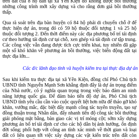
trên đất của 8 hộ dân tại xã Yên Kiện do không được bồi thường
những công trình mới xây dựng và cho rằng đơn giá bồi thường
thấp.
Qua rà soát trên địa bàn huyện có 84 hộ phải di chuyển chỗ ở để
thực hiện dự án, trong đó có 59 hộ thuộc đối tượng 1 và 25 hộ
thuộc đối tượng 2. Đến thời điểm này các địa phương bố trí tái định
cư theo hướng tái định cư tại chỗ, xen ghép và tái định cư tập trung.
Các công việc vẫn đang được tích cực triển khai, tuy nhiên đã gặp
một số khó khăn về phương án bồi thường, việc biến động đất tại
thực địa lớn...
Các đ/c lãnh đạo tỉnh và huyện kiểm tra tại thực địa dự án
Sau khi kiểm tra thực địa tại xã Yên Kiện, đồng chí Phó Chủ tịch
UBND tỉnh Nguyễn Mạnh Sơn khẳng định đây là dự án trọng điểm
của Nhà nước, có ý nghĩa quan trọng trong việc bảo đảm an ninh
năng lượng quốc gia. Để đảm bảo tiến độ dự án, Phó Chủ tịch
UBND tỉnh yêu cầu cần vào cuộc quyết liệt hơn nữa để tháo gỡ khó
khăn, vướng mắc, đặc biệt đẩy mạnh công tác tuyên truyền, tạo sự
đồng thuận trong Nhân dân, đẩy nhanh tiến độ công tác bồi thường
giải phóng mặt bằng, bàn giao các vị trí móng cột; sớm xây dựng
phương án bố trí tái định cư cho các hộ dân bị ảnh hưởng, ổn định
đời sống; phối hợp với công an tỉnh xác minh về thời gian và loại
đất có liên quan tới việc xây dựng các vật kiến trúc trên đất còn