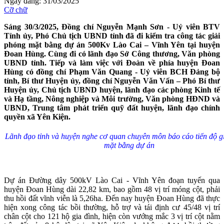
Ngày đăng: 31/03/2025
Cỡ chữ
Sáng 30/3/2025, Đồng chí Nguyễn Mạnh Sơn - Uỷ viên BTV
Tỉnh ủy, Phó Chủ tịch UBND tỉnh đã đi kiểm tra công tác giải
phóng mặt bằng dự án 500Kv Lào Cai – Vĩnh Yên tại huyện
Đoan Hùng. Cùng đi có lãnh đạo Sở Công thương, Văn phòng
UBND tỉnh. Tiếp và làm việc với Đoàn về phía huyện Đoan
Hùng có đồng chí Phạm Văn Quang - Uỷ viên BCH Đảng bộ
tỉnh, Bí thư Huyện ủy, đồng chí Nguyễn Văn Vấn – Phó Bí thư
Huyện ủy, Chủ tịch UBND huyện, lãnh đạo các phòng Kinh tế
và Hạ tầng, Nông nghiệp và Môi trường, Văn phòng HĐND và
UBND, Trung tâm phát triển quỹ đất huyện, lãnh đạo chính
quyền xã Yên Kiện.
Lãnh đạo tỉnh và huyện nghe cơ quan chuyên môn báo cáo tiến độ g
mặt bằng dự án
Dự án Đường dây 500kV Lào Cai - Vĩnh Yên đoạn tuyến qua
huyện Đoan Hùng dài 22,82 km, bao gồm 48 vị trí móng cột, phải
thu hồi đất vĩnh viễn là 5,26ha. Đến nay huyện Đoan Hùng đã thực
hiện xong công tác bồi thường, hỗ trợ và tái định cư 45/48 vị trí
chân cột cho 121 hộ gia đình, hiện còn vướng mắc 3 vị trí cột nằm