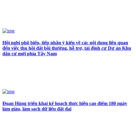
Hội nghị phổ biến, tiếp nhận ý kiến về các nội dung liên quan
đến việc thu hồi đất bồi thường, hỗ trợ, tái định cư Dự án Khu
dân cư mới phía Tây Nam
Đoan Hùng triển khai kế hoạch thực hiện cao điểm 180 ngày
làm giàu, làm sạch dữ liệu đất đai