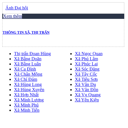
Ảnh Đại hội
Xem thêm
THÔNG TIN XÃ, THỊ TRẤN
Thị trấn Đoan Hùng
Xã Ngọc Quan
Xã Bằng Doãn
Xã Phú Lâm
Xã Bằng Luân
Xã Phúc Lai
Xã Ca Đình
Xã Sóc Đăng
Xã Chân Mộng
Xã Tây Cốc
Xã Chí Đám
Xã Tiêu Sơn
Xã Hùng Long
Xã Vân Du
Xã Hùng Xuyên
Xã Vân Đồn
Xã Hợp Nhất
Xã Vụ Quang
Xã Minh Lương
Xã Yên Kiện
Xã Minh Phú
Xã Minh Tiến