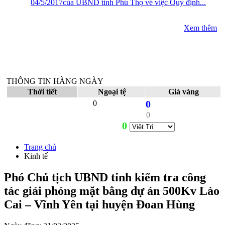
04/5/2017của UBND tỉnh Phú Thọ về việc Quy định...
Xem thêm
THÔNG TIN HÀNG NGÀY
Thời tiết
Ngoại tệ
Giá vàng
0
0
0
0
Trang chủ
Kinh tế
Phó Chủ tịch UBND tỉnh kiểm tra công
tác giải phóng mặt bằng dự án 500Kv Lào
Cai – Vĩnh Yên tại huyện Đoan Hùng