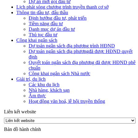
Dự án mời gọi đầu tư
Lịch phát sóng chương trình truyền thanh cơ sở
Thông tin dầu tư, đấu thầu
Định hướng đầu tư, phát triển
Tiềm năng đầu tư
Danh mục dự án đầu tư
Thủ tục đầu tư
Công khai ngân sách
Dự toán ngân sách địa phương trình HĐND
Dự toán ngân sách địa phươngđã được HĐND quyết
định
Quyết toán ngân sách địa phương đã được HĐND phê
chuẩn
Công khai ngân sách Nhà nước
Giải trí, du lịch
Các khu du lịch
Nhà hàng, khách sạn
Ẩm thực
Hoạt động văn hoá, lễ hội truyền thống
Liên kết website
Bản đồ hành chính