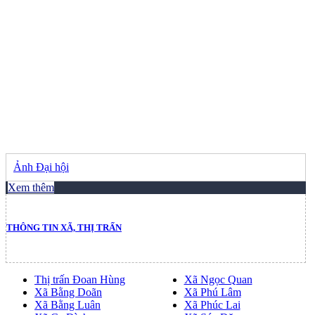
Ảnh Đại hội
Xem thêm
THÔNG TIN XÃ, THỊ TRẤN
Thị trấn Đoan Hùng
Xã Ngọc Quan
Xã Bằng Doãn
Xã Phú Lâm
Xã Bằng Luân
Xã Phúc Lai