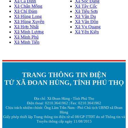
Xã Ca Đình
Xã Sóc Đăng
Xã Chân Mộng
Xã Tây Cốc
Xã Chí Đám
Xã Tiêu Sơn
Xã Hùng Long
Xã Vân Du
Xã Hùng Xuyên
Xã Vân Đồn
Xã Hợp Nhất
Xã Vụ Quang
Xã Minh Lương
Xã Yên Kiện
Xã Minh Phú
Xã Minh Tiến
TRANG THÔNG TIN ĐIỆN
TỬ XÃ ĐOAN HÙNG, TỈNH PHÚ THỌ
Địa chỉ: Xã Đoan Hùng - Tỉnh Phú Thọ
Điện thoại: 0210.3641962 | Fax: 0210.3641962
Chịu trách nhiệm chính: Ông Lâm Trần Nam - Phó Chủ tịch UBND xã Đoan
Hùng
Giấy phép thiết lập Trang thông tin điện tử số 08/GP-TTĐT do sở Thông tin và
Truyền thông cấp ngày 11/08/2015