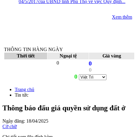
04/5/2017của UBND tỉnh Phú Thọ về việc Quy định...
Xem thêm
THÔNG TIN HÀNG NGÀY
Thời tiết
Ngoại tệ
Giá vàng
0
0
0
0
Trang chủ
Tin tức
Thông báo đấu giá quyền sử dụng đất ở
Ngày đăng: 18/04/2025
Cỡ chữ
Chi tiết xem file đính kèm