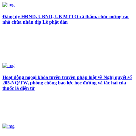
Đảng ủy HĐND, UBND, UB MTTQ xã thăm, chúc mừng các
nhà chùa nhân dịp Lễ phật đản
Hoạt động ngoại khóa tuyên truyền pháp luật về Nghị quyết số
205-NQ/TW, phòng chống bạo lực học đường và tác hại của
thuốc lá điện tử