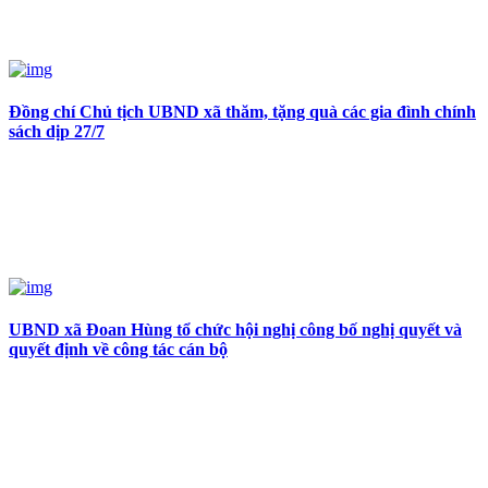
Đồng chí Chủ tịch UBND xã thăm, tặng quà các gia đình chính
sách dịp 27/7
UBND xã Đoan Hùng tổ chức hội nghị công bố nghị quyết và
quyết định về công tác cán bộ