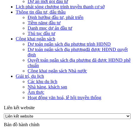
Dự án mời gọi đầu tư
Lịch phát sóng chương trình truyền thanh cơ sở
Thông tin dầu tư, đấu thầu
Định hướng đầu tư, phát triển
Tiềm năng đầu tư
Danh mục dự án đầu tư
Thủ tục đầu tư
Công khai ngân sách
Dự toán ngân sách địa phương trình HĐND
Dự toán ngân sách địa phươngđã được HĐND quyết
định
Quyết toán ngân sách địa phương đã được HĐND phê
chuẩn
Công khai ngân sách Nhà nước
Giải trí, du lịch
Các khu du lịch
Nhà hàng, khách sạn
Ẩm thực
Hoạt động văn hoá, lễ hội truyền thống
Liên kết website
Bản đồ hành chính