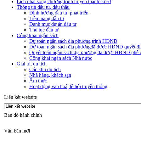
Lịch phát sóng chương trình truyền thanh cơ sở
Thông tin dầu tư, đấu thầu
Định hướng đầu tư, phát triển
Tiềm năng đầu tư
Danh mục dự án đầu tư
Thủ tục đầu tư
Công khai ngân sách
Dự toán ngân sách địa phương trình HĐND
Dự toán ngân sách địa phươngđã được HĐND quyết đị
Quyết toán ngân sách địa phương đã được HĐND phê 
Công khai ngân sách Nhà nước
Giải trí, du lịch
Các khu du lịch
Nhà hàng, khách sạn
Ẩm thực
Hoạt động văn hoá, lễ hội truyền thống
Liên kết website
Bản đồ hành chính
Văn bản mới