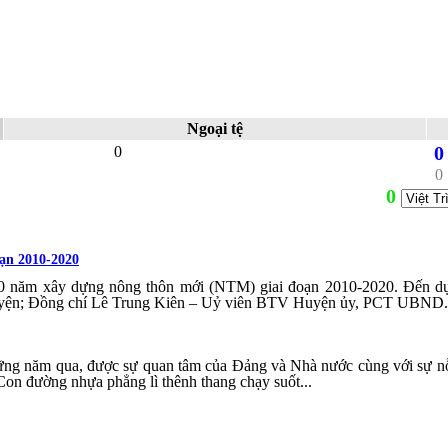
Ngoại tệ
0
0
0
0
oạn 2010-2020
 10 năm xây dựng nông thôn mới (NTM) giai đoạn 2010-2020. Đến d
yện; Đồng chí Lê Trung Kiên – Uỷ viên BTV Huyện ủy, PCT UBND.
ững năm qua, được sự quan tâm của Đảng và Nhà nước cùng với sự nỗ 
Con đường nhựa phẳng lì thênh thang chạy suốt...