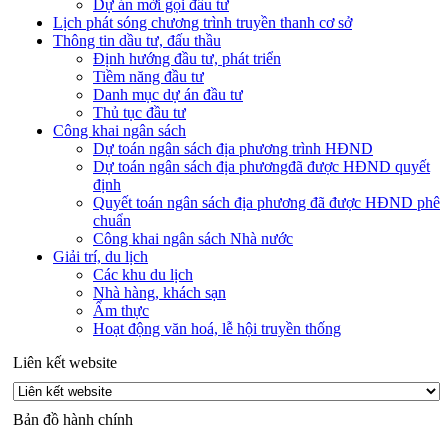
Dự án mời gọi đầu tư
Lịch phát sóng chương trình truyền thanh cơ sở
Thông tin dầu tư, đấu thầu
Định hướng đầu tư, phát triển
Tiềm năng đầu tư
Danh mục dự án đầu tư
Thủ tục đầu tư
Công khai ngân sách
Dự toán ngân sách địa phương trình HĐND
Dự toán ngân sách địa phươngđã được HĐND quyết
định
Quyết toán ngân sách địa phương đã được HĐND phê
chuẩn
Công khai ngân sách Nhà nước
Giải trí, du lịch
Các khu du lịch
Nhà hàng, khách sạn
Ẩm thực
Hoạt động văn hoá, lễ hội truyền thống
Liên kết website
Bản đồ hành chính