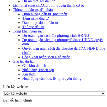
Dự án mời gọi đầu tư
Lịch phát sóng chương trình truyền thanh cơ sở
Thông tin dầu tư, đấu thầu
Định hướng đầu tư, phát triển
Tiềm năng đầu tư
Danh mục dự án đầu tư
Thủ tục đầu tư
Công khai ngân sách
Dự toán ngân sách địa phương trình HĐND
Dự toán ngân sách địa phươngđã được HĐND quyết
định
Quyết toán ngân sách địa phương đã được HĐND phê
chuẩn
Công khai ngân sách Nhà nước
Giải trí, du lịch
Các khu du lịch
Nhà hàng, khách sạn
Ẩm thực
Hoạt động văn hoá, lễ hội truyền thống
Liên kết website
Bản đồ hành chính