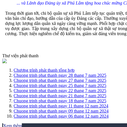
... và Lãnh đạo Đảng ủy xã Phú Lâm tặng hoa chúc mừng C
Trong thời gian tới, chi bộ quân sự xã Phú Lâm tiếp tục quán triệt
văn bản chỉ đạo, hướng dẫn của cấp ủy Đảng các cấp. Thường xuy
dựng lực lượng dân quân xã ngày càng vững mạnh. Phối hợp chặt chẽ 
vụ được giao. Tập trung xây dựng chi bộ quân sự xã thật sự trong
cương. Thực hiện nghiêm chế độ kiểm tra, giám sát đảng viên trong 
Thư viện phát thanh
Chương trình phát thanh tổng hợp
Chuong trinh phat thanh ngay 28 thang 7 nam 2025
Chuong trinh phat thanh ngay 27 thang 7 nam 2025
Chuong trinh phat thanh ngay 25 thang 7 nam 2025
Chuong trinh phat thanh ngay 22 thang 7 nam 2025
Chuong trinh phat thanh ngay 21 thang 7 nam 2025
Chuong trinh phat thanh ngay 18 thang 7 nam 2025
Chuong trinh phat thanh ngay 11 thang 12 nam 2024
Chuong trinh phat thanh ngay 09 thang 12 nam 2024
Chuong trinh phat thanh ngay 06 thang 12 nam 2024
Xem thêm