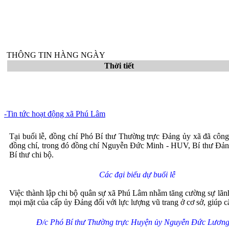
THÔNG TIN HÀNG NGÀY
Thời tiết
-Tin tức hoạt động xã Phú Lâm
Tại buổi lễ, đồng chí Phó Bí thư Thường trực Đảng ủy xã đã cô
đồng chí, trong đó đồng chí Nguyễn Đức Minh - HUV, Bí thư Đảng
Bí thư chi bộ.
Các đại biểu dự buổi lễ
Việc thành lập chi bộ quân sự xã Phú Lâm nhằm tăng cường sự lãnh đ
mọi mặt của cấp ủy Đảng đối với lực lượng vũ trang ở cơ sở, giúp c
Đ/c Phó Bí thư Thường trực Huyện ủy Nguyễn Đức Lương 