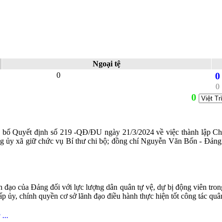
Ngoại tệ
0
0
0
0
ng bố Quyết định số 219 -QĐ/ĐU ngày 21/3/2024 về việc thành lập 
 ủy xã giữ chức vụ Bí thư chi bộ; đồng chí Nguyễn Văn Bốn - Đảng
ạo của Đảng đối với lực lượng dân quân tự vệ, dự bị động viên trong t
ấp ủy, chính quyền cơ sở lãnh đạo điều hành thực hiện tốt công tác quâ
...