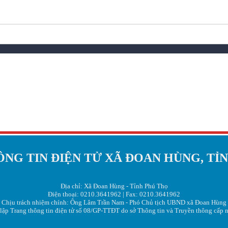
NG TIN ĐIỆN TỬ XÃ ĐOAN HÙNG, TỈ
Địa chỉ: Xã Đoan Hùng - Tỉnh Phú Thọ
Điện thoại: 0210.3641962 | Fax: 0210.3641962
Chịu trách nhiệm chính: Ông Lâm Trần Nam - Phó Chủ tịch UBND xã Đoan Hùng
 lập Trang thông tin điện tử số 08/GP-TTĐT do sở Thông tin và Truyền thông cấp