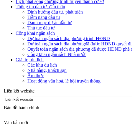
Lịch phát sóng chương trình truyền thanh cơ sở
Thông tin dầu tư, đấu thầu
Định hướng đầu tư, phát triển
Tiềm năng đầu tư
Danh mục dự án đầu tư
Thủ tục đầu tư
Công khai ngân sách
Dự toán ngân sách địa phương trình HĐND
Dự toán ngân sách địa phươngđã được HĐND quyết đị
Quyết toán ngân sách địa phương đã được HĐND phê 
Công khai ngân sách Nhà nước
Giải trí, du lịch
Các khu du lịch
Nhà hàng, khách sạn
Ẩm thực
Hoạt động văn hoá, lễ hội truyền thống
Liên kết website
Bản đồ hành chính
Văn bản mới