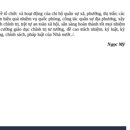
ề tổ chức và hoạt động của chi bộ quân sự xã, phường, thị trấn; các
 hiệu quả nhiệm vụ quốc phòng, công tác quân sự địa phương, xây
hính trị, trật tự an toàn xã hội, sẵn sàng hoàn thành tốt mọi nhiệm
ường giáo dục chính trị tư tưởng, đề cao trách nhiệm, kỷ luật, kỷ
g, chính sách, pháp luật của Nhà nước./.
Ngọc Mỹ