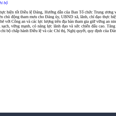
hi bộ
, thực hiện tốt Điều lệ Đảng, Hướng dẫn của Ban Tổ chức Trung ương v
ên chủ động tham mưu cho Đảng ủy, UBND xã, lãnh, chỉ đạo thực hiện
với Công an và các lực lượng trên địa bàn tham gia giữ vững an ninh c
 sạch, vững mạnh, có năng lực lãnh đạo và sức chiến đấu cao. Tăng c
chi bộ chấp hành Điều lệ và các Chỉ thị, Nghị quyết, quy định của Đản